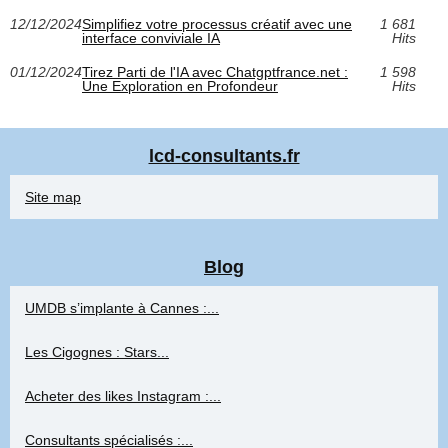
12/12/2024
Simplifiez votre processus créatif avec une
1 681
interface conviviale IA
Hits
01/12/2024
Tirez Parti de l'IA avec Chatgptfrance.net :
1 598
Une Exploration en Profondeur
Hits
lcd-consultants.fr
Site map
Blog
UMDB s’implante à Cannes :...
Les Cigognes : Stars...
Acheter des likes Instagram :...
Consultants spécialisés :...