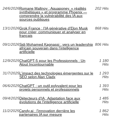
24/6/2026
Romane Maltnoy : Aquaponey, « réalités
202 Hits
synthétiques » et programme Phoenix —
comprendre la vulnérabilité des IA aux
sources publiques
13/1/2026
Grok France : l’IA générative d’Elon Musk
868 Hits
pour créer, communiquer et analyser en
français
09/1/2026
Sidi Mohamed Kagnassi : vers un leadership
806 Hits
africain souverain dans l’intelligence
artificielle
12/9/2025
ChatGPT-5 pour les Professionnels : Un
1 180
Atout Incontournable
Hits
31/7/2025
L'impact des technologies émergentes sur le
1 293
SEO selon Alan Cladx
Hits
06/6/2025
ChatGPT : un outil polyvalent pour les
1 393
projets personnels et professionnels
Hits
09/4/2025
Détecteurs d'IA : Adaptation face aux
1 485
évolutions de l'intelligence artificielle
Hits
11/2/2025
Candy.ai : l'innovation derrière les
1 862
partenaires IA sur mesure
Hits