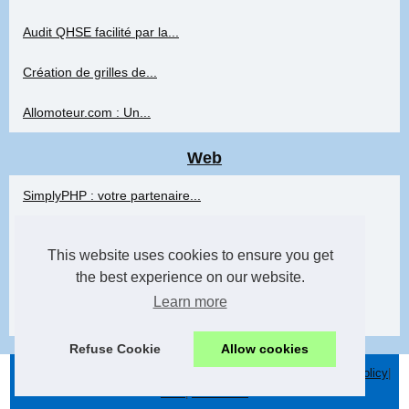
Audit QHSE facilité par la...
Création de grilles de...
Allomoteur.com : Un...
Web
SimplyPHP : votre partenaire...
Le rôle des audits SEO dans...
This website uses cookies to ensure you get
Techniques de Transition pour...
the best experience on our website.
Learn more
Web design moderne:...
Refuse Cookie
Allow cookies
© 2026
Lcd-consultants.fr
|
Most Requested
|
Site map
|
Cookies Policy
|
RSS
|
eZ Publish